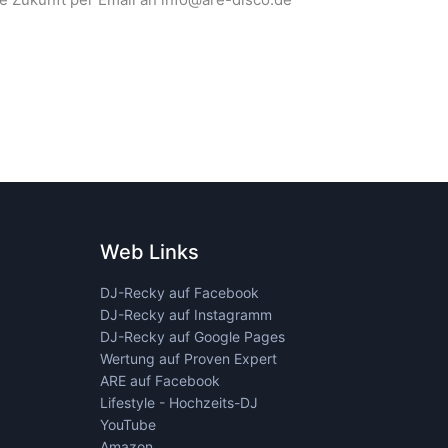
Web Links
DJ-Recky auf Facebook
DJ-Recky auf Instagramm
DJ-Recky auf Google Pages
Wertung auf Proven Expert
ARE auf Facebook
Lifestyle - Hochzeits-DJ
YouTube
Amazon