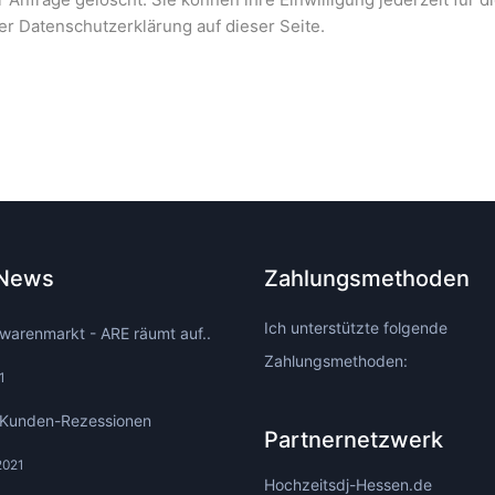
er Datenschutzerklärung auf dieser Seite.
 News
Zahlungsmethoden
Ich unterstützte folgende
warenmarkt - ARE räumt auf..
Zahlungsmethoden:
1
Kunden-Rezessionen
Partnernetzwerk
2021
Hochzeitsdj-Hessen.de