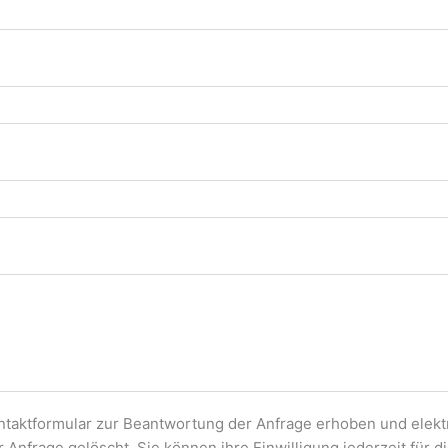
taktformular zur Beantwortung der Anfrage erhoben und elektr
nfrage gelöscht. Sie können ihre Einwilligung jederzeit für d