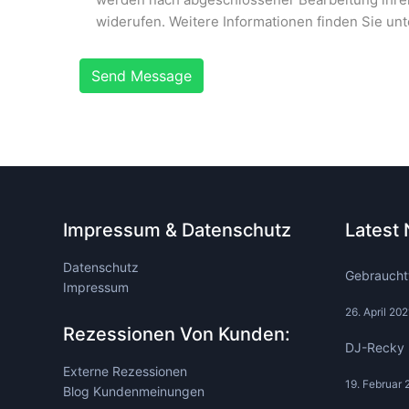
widerufen. Weitere Informationen finden Sie unt
Send Message
Impressum & Datenschutz
Latest
Datenschutz
Gebraucht
Impressum
26. April 202
Rezessionen Von Kunden:
DJ-Recky 
Externe Rezessionen
19. Februar 
Blog Kundenmeinungen